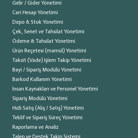
Gelir / Gider Yönetimi
Cari Hesap Yönetimi
Depo & Stok Yönetimi
Çek, Senet ve Tahsilat Yönetimi
Bu konuda işleyeceğimiz e-Belgelerdeki yapılan değişikliklere
Ödeme & Tahsilat Yönetimi
geçmeden önce adını sıkça duymaya başladığımız, e-Belge
nedir?
Ürün Reçetesi (mamül) Yönetimi
sorusunun cevabıyla başlamak gerekir.
®
Taksit (Vade) İşlem Takip Yönetimi
e-Belge dijital dönüşüm kapsamında Maliye Bakanlığına bağlı
Bayi / Sipariş Modülü Yönetimi
Gelir İdaresi Başkanlığı (GİB) tarafından uygulamaya geçirilen
Eğitim videosu
elektronik belgelerin tümüne verilen genel isim olarak
Barkod Kullanım Yönetimi
açıklanabilir. Elektronik belge uygulamaları, mükellefler
İnsan Kaynakları ve Personel Yönetimi
tarafından Gelir İdaresi Başkanlığı’nın (GİB) önceden belirlediği
Sipariş Modülü Yönetimi
standartlara uygun olarak hazırlanır.
Adını sıkça duymaya başladığımız e- belge denince Türkiye’de
Hızlı Satış (Alış / Satış) Yönetimi
Diğer
aklımıza e-Fatura, e-Arşiv fatura, e-İrsaliye, e-Defter, e-Bilet, e-
Teklif ve Sipariş Süreç Yönetimi
E-Dönüşüm
Serbest meslek makbuzu (e- SMM), e-Müstahsil makbuzu gibi
konu başlıkları gelebilir.
Raporlama ve Analiz
E-Ticaret
e-Belge kullanımıyla birlikte kullanıcıların elde ettiği birçok
Kişisel Veriler
Talep ve Destek Takip Sistemi