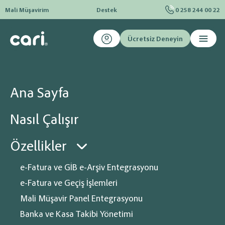
Mali Müşavirim
Destek
0 258 244 00 22
Ücretsiz Deneyin
Ana sayfa
Blog
E-Dönüşüm
e-Belgelere Yönelik Yapılan Değişiklikler
e-Belgelere Yönelik Yapılan
Ana Sayfa
Değişiklikler
Nasıl Çalışır
e-Belge dijital dönüşüm kapsamında Maliye Bakanlığına bağlı Gelir
İdaresi Başkanlığı (GİB) tarafından uygulamaya geçirilen elektronik
belgelerin tümüne verilen genel isim olarak açıklanabilir
Özellikler
e-Fatura ve GİB e-Arşiv Entegrasyonu
e-Fatura ve Geçiş İşlemleri
Mali Müşavir Panel Entegrasyonu
Banka ve Kasa Takibi Yönetimi