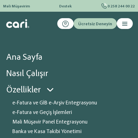
Mali Müşavirim
Destek
0 258 244 00 22
Ücretsiz Deneyin
Ana sayfa
Blog
E-Dönüşüm
E- Defter Nedir?
E- Defter Nedir?
Ana Sayfa
Bilgisayar ve internet kullanımının hızla arttığı günümüzde işlemlerin daha
hızlı, güvenli ve maliyetleri düşürebiliyor olması çok önemli. Bunun için
Nasıl Çalışır
geliştirilen bir sistemde adını sıkça duyduğunuz E- Defter.
Özellikler
e-Fatura ve GİB e-Arşiv Entegrasyonu
e-Fatura ve Geçiş İşlemleri
Mali Müşavir Panel Entegrasyonu
Banka ve Kasa Takibi Yönetimi