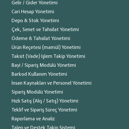
Gelir / Gider Yönetimi
Cari Hesap Yönetimi
Gelir Gider Takibinin Önemi
Depo & Stok Yönetimi
Çek, Senet ve Tahsilat Yönetimi
Günümüzde işletmelerin başarısı, finansal yönetim becerilerine
büyük ölçüde bağlıdır.
Gelir ve gider takibi
, işletmelerin mali
®
Ödeme & Tahsilat Yönetimi
sağlığını anlamak ve sürdürülebilir büyümeyi sağlamak için kritik
bir rol oynar. Gelir ve giderlerin doğru bir şekilde takip edilmesi,
Ürün Reçetesi (mamül) Yönetimi
işletmenin karlılığını artırarak, gereksiz harcamaların önüne
Eğitim videosu
geçilmesine olanak tanır.
Taksit (Vade) İşlem Takip Yönetimi
Bayi / Sipariş Modülü Yönetimi
Küçük ve Orta Ölçekli İşletmeler İçin Ön Muhasebe
Barkod Kullanım Yönetimi
Küçük ve orta ölçekli işletmeler (KOBİ'ler) için ön muhasebe,
karmaşık finansal işlemleri basitleştirerek yönetimi kolaylaştırır.
İnsan Kaynakları ve Personel Yönetimi
Diğer
Bu işletmeler, genellikle sınırlı kaynaklara sahip oldukları için,
ön
muhasebe
sayesinde mali süreçlerini daha verimli bir şekilde
Sipariş Modülü Yönetimi
E-Dönüşüm
yönetebilirler. Cari, bu işletmelerin ihtiyaçlarına yönelik özel
E-Ticaret
Hızlı Satış (Alış / Satış) Yönetimi
çözümler sunarak, muhasebe yükünü hafifletir ve işletme
sahiplerinin asıl işlerine odaklanmalarını sağlar.
Kişisel Veriler
Teklif ve Sipariş Süreç Yönetimi
Kobi ve Şirketler
Raporlama ve Analiz
Marka & Patent
Gelir Gider Takibi Nedir?
Talep ve Destek Takip Sistemi