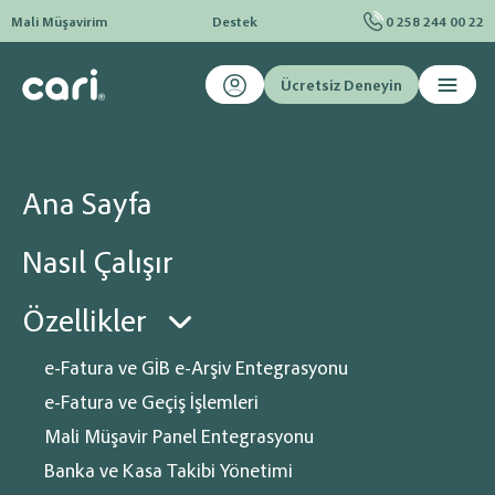
Mali Müşavirim
Destek
0 258 244 00 22
Ücretsiz Deneyin
Ana sayfa
Blog
E-Dönüşüm
Gelir Gider Takibi: Etkili Yöntemler
Gelir Gider Takibi: Etkili Yöntemler
Ana Sayfa
Gelir ve giderlerinizi etkili bir şekilde takip etmenin yolları
Nasıl Çalışır
Özellikler
e-Fatura ve GİB e-Arşiv Entegrasyonu
e-Fatura ve Geçiş İşlemleri
Mali Müşavir Panel Entegrasyonu
Banka ve Kasa Takibi Yönetimi