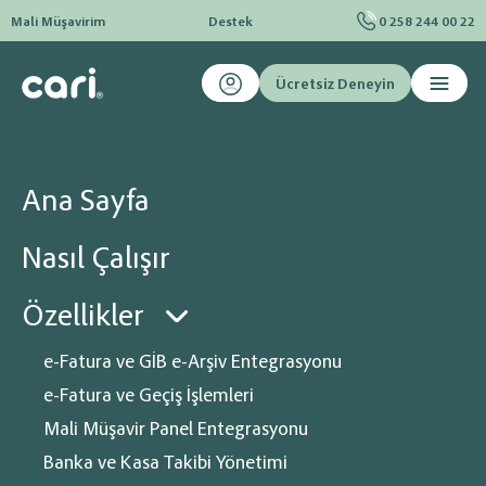
Mali Müşavirim
Destek
0 258 244 00 22
Ücretsiz Deneyin
Ana sayfa
Blog
E-Ticaret
Dropshipping Nasıl Yapılır?
Dropshipping Nasıl Yapılır?
Ana Sayfa
Stoksuz e-ticaret: Dropshipping'in avantajları ve dezavantajları.
Nasıl Çalışır
Özellikler
e-Fatura ve GİB e-Arşiv Entegrasyonu
e-Fatura ve Geçiş İşlemleri
Mali Müşavir Panel Entegrasyonu
Banka ve Kasa Takibi Yönetimi