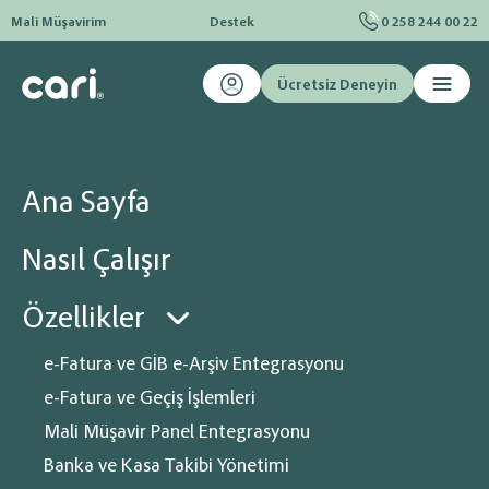
Mali Müşavirim
Destek
0 258 244 00 22
Ücretsiz Deneyin
Ana sayfa
Özellikler
Sipariş Modülü Yönetimi
Sipariş Modülü Yönetimi
Ana Sayfa
Varyantlı ürünleri
(renk, beden vb.) tanımlayın; sipariş
Nasıl Çalışır
süreçlerini ve ürün bazlı iskontoları uçtan uca yönetin.
Özellikler
e-Fatura ve GİB e-Arşiv Entegrasyonu
e-Fatura ve Geçiş İşlemleri
Mali Müşavir Panel Entegrasyonu
Banka ve Kasa Takibi Yönetimi