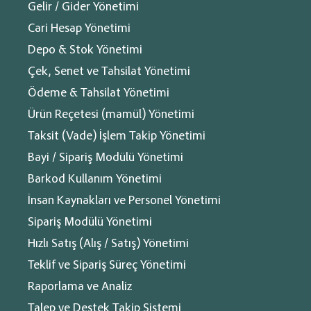
Gelir / Gider Yönetimi
Cari Hesap Yönetimi
Satış süreçlerinizi uçtan uca yönetmenizi sağlar.
Depo & Stok Yönetimi
Varyant Desteği:
Ürünlere renk, beden, model vb.
Çek, Senet ve Tahsilat Yönetimi
seçenekler atama.
®
Ödeme & Tahsilat Yönetimi
Sipariş oluşturma, durum takibi ve kısmi sevkiyat
yönetimi.
Ürün Reçetesi (mamül) Yönetimi
Otomatik stok düşme ve sipariş bazlı kârlılık analizi.
Eğitim videosu
Taksit (Vade) İşlem Takip Yönetimi
Bayi / Sipariş Modülü Yönetimi
Barkod Kullanım Yönetimi
İnsan Kaynakları ve Personel Yönetimi
e-Fatura ve GİB e-Arşiv Entegrasyonu
Sipariş Modülü Yönetimi
e-Fatura ve Geçiş İşlemleri
Cari®
Cari®, Türkiye'nin en uygun ön
Mali Müşavir Panel Entegrasyonu
Hızlı Satış (Alış / Satış) Yönetimi
muhasebe programı yanında bir
Banka ve Kasa Takibi Yönetimi
Teklif ve Sipariş Süreç Yönetimi
çok özelliği barındırır.
Gelir / Gider Yönetimi
Raporlama ve Analiz
Cari Hesap Yönetimi
Talep ve Destek Takip Sistemi