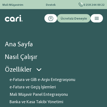
Mali Müşavirim
Destek
0 258 244 00 22
Ücretsiz Deneyin
Ana sayfa
Blog
Diğer
İş kazası nedir, bildirim nasıl yapılır?
İş kazası nedir, bildirim nasıl
Ana Sayfa
yapılır?
Nasıl Çalışır
Yazımıza öncelikle iş kazasının tanımını yaparak başlayalım. Kanunlarla da
belirtildiği üzere iş kazası, işçinin işini yaparken, işine giderken veya işiyle
ilgili herhangi bir faaliyeti esnasında kaza geçirmesi olarak tanımlanabilir
Özellikler
e-Fatura ve GİB e-Arşiv Entegrasyonu
e-Fatura ve Geçiş İşlemleri
Mali Müşavir Panel Entegrasyonu
Banka ve Kasa Takibi Yönetimi