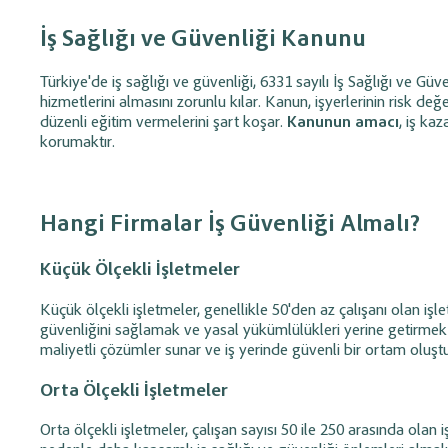
olarak tanımlayın, maliyet ve süreç
planlayın;
ajanda öze
planlaması yapın.
süreçlerini düzenli tak
İş Sağlığı ve Güvenliği Kanunu
Barkod Kullanım Yönetimi
İnsan Kaynakl
Türkiye'de iş sağlığı ve güvenliği, 6331 sayılı İş Sağlığı ve Güv
Personel Yöne
hizmetlerini almasını zorunlu kılar. Kanun, işyerlerinin risk de
Ürünler için barkod tanımlayın; hızlı satış
düzenli eğitim vermelerini şart koşar.
Kanunun amacı
, iş ka
ve stok takibini kolaylaştırın. (Etiket
Maaş, prim ve avans i
yazdırma desteklenmektedir.)
korumaktır.
personel giderlerini, i
zimmetleri takip edin.
Hızlı Satış (Alış / Satış)
Teklif ve Sipar
Hangi Firmalar İş Güvenliği Almalı?
Yönetimi
Yönetimi
Küçük Ölçekli İşletmeler
Alış ve satış işlemlerini pratik menü ve
Profesyonel teklifler h
barkod desteği ile hızlıca gerçekleştirin.
dönüştürün ve satış s
ederek takip edin.
Küçük ölçekli işletmeler, genellikle 50'den az çalışanı olan işle
güvenliğini sağlamak ve yasal yükümlülükleri yerine getirmek 
maliyetli çözümler sunar ve iş yerinde güvenli bir ortam oluşt
Talep ve Destek Takip
Sistemi
Orta Ölçekli İşletmeler
Oluşturduğunuz destek taleplerini kayıt
Orta ölçekli işletmeler, çalışan sayısı 50 ile 250 arasında olan i
altına alın, çözüm sürecini adım adım