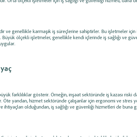
. Orta ölçekli işletmeler için iş sağlığı ve güvenliği hizmeti, daha de
r ve genellikle karmaşık iş süreçlerine sahiptirler. Bu işletmeler için 
 Büyük ölçekli işletmeler, genellikle kendi içlerinde iş sağlığı ve güve
uygular.
iyaç
üyük farklılıklar gösterir. Örneğin, inşaat sektöründe iş kazası riski 
r. Öte yandan, hizmet sektöründe çalışanlar için ergonomi ve stres y
ve ihtiyaçları olduğundan, iş sağlığı ve güvenliği hizmetleri de buna 