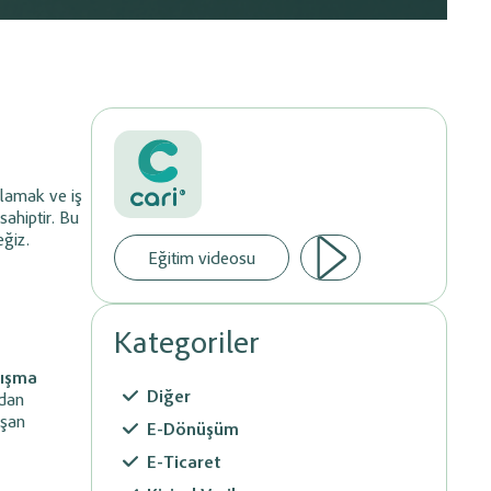
Evraklarınızı Paylaşın
Ön Muhasebe sisteminize entegre istediğiniz banka
sındaki veri
altyapısı üzerinden tahsilatlarınız yapabilirsiniz.
e süreçlerini
Hemen Başlayın
hale getirin.
®
ğlamak ve iş
sahiptir. Bu
eğiz.
Eğitim videosu
Kategoriler
lışma
Diğer
rdan
ışan
E-Dönüşüm
E-Ticaret