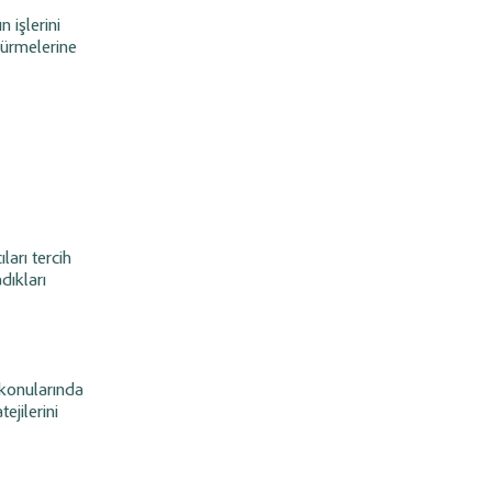
n işlerini
üşürmelerine
ları tercih
dıkları
 konularında
tejilerini