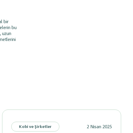
l bir
elerin bu
, uzun
metlerini
2 Nisan 2025
Kobi ve Şirketler