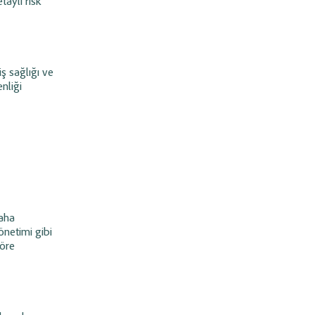
taylı risk
iş sağlığı ve
nliği
daha
önetimi gibi
göre