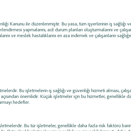
lliği
ile ödeme
siparişleri ve stok entegrasyonunu anlık
ip edin.
yönetin.
arı ve
Sipariş Modülü Yönetimi
enliği Kanunu ile düzenlenmiştir. Bu yasa, tüm işyerlerinin iş sağlığı v
timi
ğerlendirmesi yapmalarını, acil durum planları oluşturmalarını ve çalışa
Varyantlı ürünleri
(renk, beden vb.)
zalarını ve meslek hastalıklarını en aza indirmek ve çalışanların sağlığı
tanımlayın; sipariş süreçlerini ve ürün
şlemlerini yönetin;
bazlı iskontoları uçtan uca yönetin.
zinleri ve
iş Süreç
Raporlama ve Analiz
Gelir, gider, stok ve cari raporlarını liste
bazlı görüntüleyin; işletme performansını
azırlayın, siparişe
verilerle analiz edin.
ürecini kategorize
tmelerdir. Bu işletmelerin iş sağlığı ve güvenliği hizmeti alması, çalış
açısından önemlidir. Küçük işletmeler için bu hizmetler, genellikle 
urmayı hedefler.
şletmelerdir. Bu tür işletmeler, genellikle daha fazla risk faktörü barı