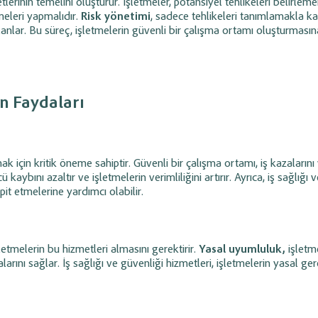
lerinin temelini oluşturur. İşletmeler, potansiyel tehlikeleri belirlem
meleri yapmalıdır.
Risk yönetimi
, sadece tehlikeleri tanımlamakla k
planlar. Bu süreç, işletmelerin güvenli bir çalışma ortamı oluşturması
ın Faydaları
umak için kritik öneme sahiptir. Güvenli bir çalışma ortamı, iş kazaların
cü kaybını azaltır ve işletmelerin verimliliğini artırır. Ayrıca, iş sağlığı 
it etmelerine yardımcı olabilir.
şletmelerin bu hizmetleri almasını gerektirir.
Yasal uyumluluk,
işletme
rını sağlar. İş sağlığı ve güvenliği hizmetleri, işletmelerin yasal gere