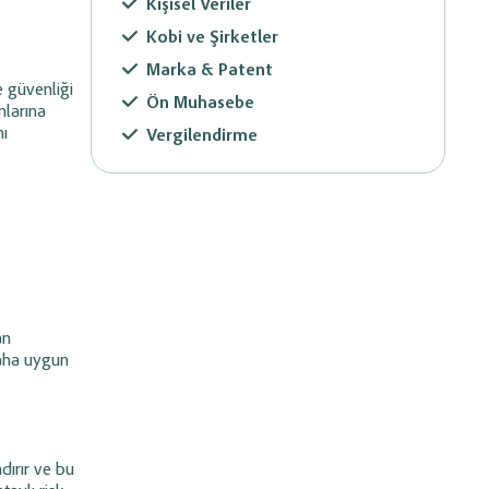
Kişisel Veriler
Kobi ve Şirketler
Marka & Patent
e güvenliği
Ön Muhasebe
nlarına
nı
Vergilendirme
an
daha uygun
ndırır ve bu