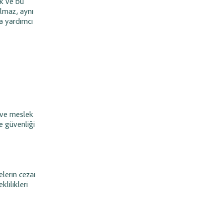
ek ve bu
almaz, aynı
na yardımcı
ı ve meslek
ve güvenliği
lerin cezai
klilikleri