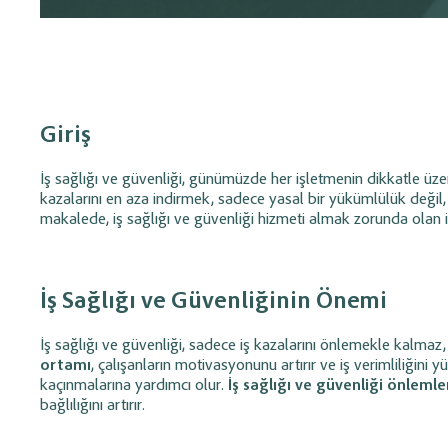
sistemidir.
Entegrasyonu
Yönetim
Oluşturulan müşteri, hizmet ve fatura kayıtlarını
Trendyol, N1
Banka ve Kasa Takibi
Gelir / Gider 
Cari Ön Muhasebe Programı ile entegre ederek
GittiGidiyor 
Yönetimi
tüm finansal süreçlerinizi tek merkezden yönetin.
yönetin; stok
Tüm gelir ve giderler
senkronize e
yönetin; banka hesaplar
Kasa ve banka hareketlerini kaydedin,
virman ve mutabak
Giriş
nakit akışını ve bakiyeleri anlık izleyin.
düzenli takip edin.
Banka entegrasyonu
ile finansal
süreçleri otomatik yönetin.
İş sağlığı ve güvenliği, günümüzde her işletmenin dikkatle üze
kazalarını en aza indirmek, sadece yasal bir yükümlülük değil, 
Depo & Stok Yönetimi
Çek, Senet ve 
makalede, iş sağlığı ve güvenliği hizmeti almak zorunda olan iş
Yönetimi
Stok giriş-çıkışlarını takip edin,
maliyetleri hesaplayın ve minimum stok
Çek, senet, POS ve nak
seviyelerini kontrol edin.
edin; vade, ciro ve
sa
İş Sağlığı ve Güvenliğinin Önemi
yönetin.
İş sağlığı ve güvenliği, sadece iş kazalarını önlemekle kalmaz, 
ortamı
, çalışanların motivasyonunu artırır ve iş verimliliğini y
Ürün Reçetesi (mamül)
Taksit (Vade) 
kaçınmalarına yardımcı olur.
İş sağlığı ve güvenliği önlemle
Yönetimi
Yönetimi
bağlılığını artırır.
Üretim için gerekli malzemeleri reçete
Vadeli satış ve tahsila