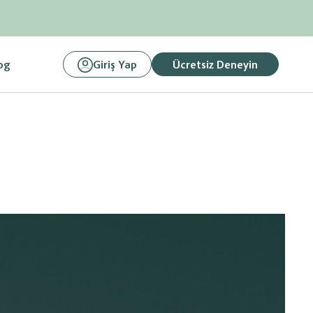
og
Giriş Yap
Ücretsiz Deneyin
, Fatura
Link Paylaşarak
Ödemelerinizi Tahsil Edin
ilgilerini
Ön Muhasebe sisteminize entegre istediğiniz banka
be Programına
altyapısı üzerinden tahsilatlarınız yapabilirsiniz.
asebe
Hemen Başlayın
Mali müşaviriniz ile
e