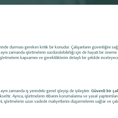
i
Entegrasyonu
1, Hepsiburada, PttAVM, Shopier ve
Mali müşaviriniz ile işletmeniz ara
Yönetimi
Cari Hesap Yönetimi
siparişlerini tek panel üzerinden
paylaşımını hızlandırarak muhaseb
 ve fatura süreçlerini otomatik
daha düzenli, verimli ve zahmetsiz 
inizi tek panelden
Müşteri ve tedarikçi hesap hareketlerini
din.
ı, nakit akışı,
izleyin;
müşteri bazlı iskonto
at
süreçlerini
tanımlama ve borç/alacak durumunu
kolayca yönetin.
rinde durması gereken kritik bir konudur. Çalışanların güvenliğini sa
aynı zamanda işletmelerin sürdürülebilirliği için de hayati bir öneme 
Tahsilat
Ödeme & Tahsilat
letmelerin kapsamını ve gerekliliklerini detaylı bir şekilde inceleyec
Yönetimi
it işlemlerini takip
Cari Online Ön Muhasebe Programında
nal POS
süreçlerini
çek, senet, banka ve kasa modülleri
sayesinde tahsilat ve ödemelerinizi
işleyebilir...
aynı zamanda iş yerindeki genel işleyişi de iyileştirir.
Güvenli bir ça
ükseltir. Ayrıca, işletmelerin itibarını korumalarına ve yasal yaptırımla
İşlem Takip
Bayi / Sipariş Modülü
ri
, işletmelerin uzun vadede maliyetlerini düşürmelerini sağlar ve çal
Yönetimi
t işlemlerini
Bayilere özel kullanıcı ve fiyat tanımlayın,