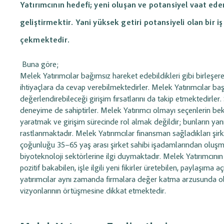
olarak tanımlayın, maliyet ve süreç
planlayın;
ajanda öze
Yatırımcının hedefi; yeni oluşan ve potansiyel vaat ed
planlaması yapın.
süreçlerini düzenli tak
geliştirmektir. Yani yüksek getiri potansiyeli olan bir 
Barkod Kullanım Yönetimi
İnsan Kaynakl
çekmektedir.
Personel Yöne
Ürünler için barkod tanımlayın; hızlı satış
ve stok takibini kolaylaştırın. (Etiket
Buna göre;
Maaş, prim ve avans i
yazdırma desteklenmektedir.)
personel giderlerini, i
Melek Yatırımcılar bağımsız hareket edebildikleri gibi birleş
zimmetleri takip edin.
ihtiyaçlara da cevap verebilmektedirler. Melek Yatırımcılar baş
değerlendirebileceği girişim fırsatlarını da takip etmektedirler. S
Hızlı Satış (Alış / Satış)
Teklif ve Sipar
deneyime de sahiptirler. Melek Yatırımcı olmayı seçenlerin bek
Yönetimi
Yönetimi
yaratmak ve girişim sürecinde rol almak değildir; bunların yan
rastlanmaktadır. Melek Yatırımcılar finansman sağladıkları şirk
Alış ve satış işlemlerini pratik menü ve
Profesyonel teklifler h
çoğunluğu 35–65 yaş arası şirket sahibi işadamlarından oluşma
barkod desteği ile hızlıca gerçekleştirin.
dönüştürün ve satış s
ederek takip edin.
biyoteknoloji sektörlerine ilgi duymaktadır. Melek Yatırımcının
pozitif bakabilen, işle ilgili yeni fikirler üretebilen, paylaş
yatırımcılar aynı zamanda firmalara değer katma arzusunda olduk
Talep ve Destek Takip
vizyonlarının örtüşmesine dikkat etmektedir.
Sistemi
Oluşturduğunuz destek taleplerini kayıt
altına alın, çözüm sürecini adım adım