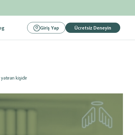
og
Giriş Yap
Ücretsiz Deneyin
yatıran kişidir
, Fatura
Link Paylaşarak
Ödemelerinizi Tahsil Edin
ilgilerini
Ön Muhasebe sisteminize entegre istediğiniz banka
be Programına
altyapısı üzerinden tahsilatlarınız yapabilirsiniz.
asebe
Hemen Başlayın
Mali müşaviriniz ile
e