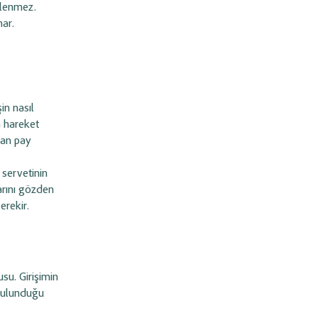
eklenmez.
ar.
in nasıl
a hareket
dan pay
 servetinin
arını gözden
erekir.
su. Girişimin
 bulunduğu