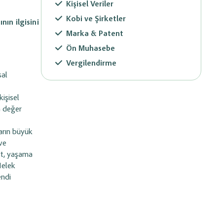
Kişisel Veriler
Kobi ve Şirketler
ın ilgisini
Marka & Patent
Ön Muhasebe
Vergilendirme
sal
kişisel
a değer
ların büyük
ve
üst, yaşama
Melek
endi