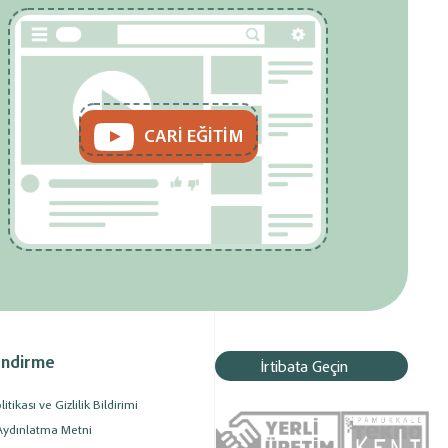
CARİ EĞİTİM
endirme
İrtibata Geçin
tikası ve Gizlilik Bildirimi
Aydınlatma Metni