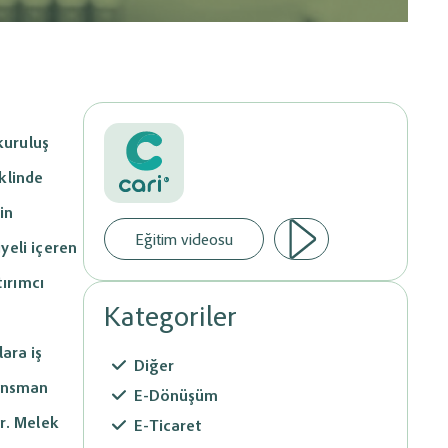
Evraklarınızı Paylaşın
Ön Muhasebe sisteminize entegre istediğiniz banka
sındaki veri
altyapısı üzerinden tahsilatlarınız yapabilirsiniz.
e süreçlerini
Hemen Başlayın
hale getirin.
kuruluş
klinde
®
in
Eğitim videosu
yeli içeren
tırımcı
Kategoriler
lara iş
Diğer
nansman
E-Dönüşüm
r. Melek
E-Ticaret