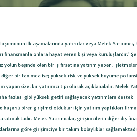
i
Entegrasyonu
1, Hepsiburada, PttAVM, Shopier ve
Mali müşaviriniz ile işletmeniz ara
Yönetimi
Cari Hesap Yönetimi
siparişlerini tek panel üzerinden
paylaşımını hızlandırarak muhaseb
 ve fatura süreçlerini otomatik
daha düzenli, verimli ve zahmetsiz 
inizi tek panelden
Müşteri ve tedarikçi hesap hareketlerini
din.
ı, nakit akışı,
izleyin;
müşteri bazlı iskonto
at
süreçlerini
tanımlama ve borç/alacak durumunu
kolayca yönetin.
 oluşumunun ilk aşamalarında yatırırlar veya Melek Yatırımcı, 
ı finansmanla onlara hayat veren kişi veya kuruluşlardır.” Şe
z yolun başında olan bir iş fırsatına yatırım yapan, işletmeler
Tahsilat
Ödeme & Tahsilat
Yönetimi
 diğer bir tanımda ise; yüksek risk ve yüksek büyüme potansi
it işlemlerini takip
Cari Online Ön Muhasebe Programında
m yapan özel bir yatırımcı tipi olarak açıklanabilir. Melek Ya
nal POS
süreçlerini
çek, senet, banka ve kasa modülleri
sayesinde tahsilat ve ödemelerinizi
ha fazlası gibi yüksek getiri sağlayacak yatırımlara destek
işleyebilir...
başarılı birer girişimci oldukları için yatırım yaptıkları firma
İşlem Takip
Bayi / Sipariş Modülü
ratmaktadır. Melek Yatırımcılar, girişimcilerin diğer dış fi
Yönetimi
darlarına göre girişimciye bir takım kolaylıklar sağlamaktadı
t işlemlerini
Bayilere özel kullanıcı ve fiyat tanımlayın,