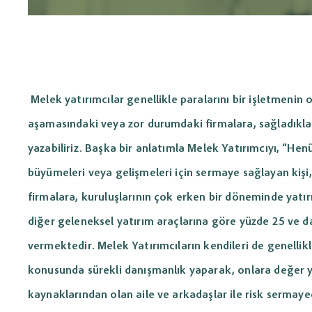
sistemidir.
Entegrasyonu
Yönetim
Oluşturulan müşteri, hizmet ve fatura kayıtlarını
Trendyol, N1
Banka ve Kasa Takibi
Gelir / Gider 
Cari Ön Muhasebe Programı ile entegre ederek
GittiGidiyor 
Yönetimi
tüm finansal süreçlerinizi tek merkezden yönetin.
yönetin; stok
Tüm gelir ve giderler
senkronize e
yönetin; banka hesaplar
Kasa ve banka hareketlerini kaydedin,
virman ve mutabak
nakit akışını ve bakiyeleri anlık izleyin.
düzenli takip edin.
Melek yatırımcılar genellikle paralarını bir işletmenin
Banka entegrasyonu
ile finansal
süreçleri otomatik yönetin.
aşamasındaki veya zor durumdaki firmalara, sağladıklar
yazabiliriz. Başka bir anlatımla Melek Yatırımcıyı, “Henü
Depo & Stok Yönetimi
Çek, Senet ve 
Yönetimi
büyümeleri veya gelişmeleri için sermaye sağlayan kişi,
Stok giriş-çıkışlarını takip edin,
maliyetleri hesaplayın ve minimum stok
Çek, senet, POS ve nak
firmalara, kuruluşlarının çok erken bir döneminde yatırı
seviyelerini kontrol edin.
edin; vade, ciro ve
sa
yönetin.
diğer geleneksel yatırım araçlarına göre yüzde 25 ve da
vermektedir. Melek Yatırımcıların kendileri de genellikle 
Ürün Reçetesi (mamül)
Taksit (Vade) 
konusunda sürekli danışmanlık yaparak, onlara değer ya
Yönetimi
Yönetimi
kaynaklarından olan aile ve arkadaşlar ile risk sermaye
Üretim için gerekli malzemeleri reçete
Vadeli satış ve tahsila