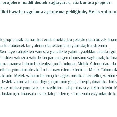
lliği
ile ödeme
siparişleri ve stok entegrasyonunu anlık
en projelere maddi destek sağlayarak, söz konusu projeleri
ip edin.
yönetin.
iş fikri hayata uygulama aşamasına geldiğinde, Melek yatırımcın
arı ve
Sipariş Modülü Yönetimi
timi
Varyantlı ürünleri
(renk, beden vb.)
tanımlayın; sipariş süreçlerini ve ürün
şlemlerini yönetin;
bazlı iskontoları uçtan uca yönetin.
zinleri ve
erek grup olarak da hareket edebilmekte, bu şekilde daha büyük finan
arılı olabilecek bir yatırımı desteklemenin yanında; kendilerinin
ermaye sahiplikleri yanı sıra genellikle yatırım yaptıkları alanla ilgili 
iş Süreç
Raporlama ve Analiz
lentileri yalnızca yatırdıkları paranın geri dönüşünü sağlamak, katm
ı sıra manevi tatmin beklentisi içinde bulunan Melek Yatırımcılara da
Gelir, gider, stok ve cari raporlarını liste
etlerin yönetiminde aktif rol almayı istemektedirler. Melek Yatırımcı
bazlı görüntüleyin; işletme performansını
azırlayın, siparişe
verilerle analiz edin.
ktadır. Melek yatırımcılar en çok sağlık, medikal hizmetler, yazılım 
ürecini kategorize
 destek vermeyi tercih ettiği girişimcinin genç, enerjik, dinamik, dür
ıma açık ve motivasyonu yüksek özelliklere sahip olması gerekmektedir. 
ları için, finansal destek talep eden iş sahiplerinin vizyonları ile k