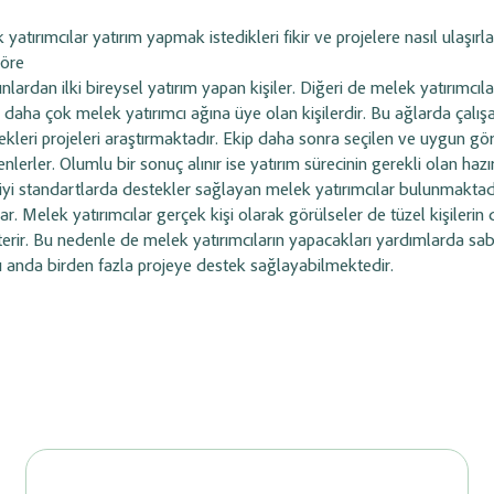
tırımcılar yatırım yapmak istedikleri fikir ve projelere nasıl ulaşırla
 göre
ardan ilki bireysel yatırım yapan kişiler. Diğeri de melek yatırımcıla
 daha çok melek yatırımcı ağına üye olan kişilerdir. Bu ağlarda çalış
ekleri projeleri araştırmaktadır. Ekip daha sonra seçilen ve uygun gö
nlerler. Olumlu bir sonuç alınır ise yatırım sürecinin gerekli olan hazır
 iyi standartlarda destekler sağlayan melek yatırımcılar bulunmaktad
ar. Melek yatırımcılar gerçek kişi olarak görülseler de tüzel kişilerin
österir. Bu nedenle de melek yatırımcıların yapacakları yardımlarda sabi
ı anda birden fazla projeye destek sağlayabilmektedir.