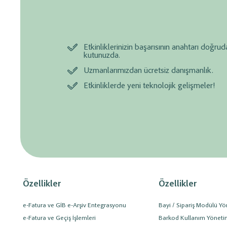
Etkinliklerinizin başarısının anahtarı doğru
kutunuzda.
Uzmanlarımızdan ücretsiz danışmanlık.
Etkinliklerde yeni teknolojik gelişmeler!
Özellikler
Özellikler
e-Fatura ve GİB e-Arşiv Entegrasyonu
Bayi / Sipariş Modülü Yö
e-Fatura ve Geçiş İşlemleri
Barkod Kullanım Yöneti