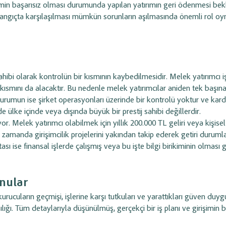
 Girişimin başarısız olması durumunda yapılan yatırımın geri ödenmesi b
angıçta karşılaşılması mümkün sorunların aşılmasında önemli rol oyn
sahibi olarak kontrolün bir kısmının kaybedilmesidir. Melek yatırımcı iş
 kısmını da alacaktır. Bu nedenle melek yatırımcılar aniden tek başın
kurumun ise şirket operasyonları üzerinde bir kontrolü yoktur ve kar
lde ülke içinde veya dışında büyük bir prestij sahibi değillerdir.
r. Melek yatırımcı olabilmek için yıllık 200.000 TL geliri veya kişisel
nı zamanda girişimcilik projelerini yakından takip ederek getiri duruml
sı ise finansal işlerde çalışmış veya bu işte bilgi birikiminin olması g
nular
rucuların geçmişi, işlerine karşı tutkuları ve yarattıkları güven duygu
lığı. Tüm detaylarıyla düşünülmüş, gerçekçi bir iş planı ve girişimin