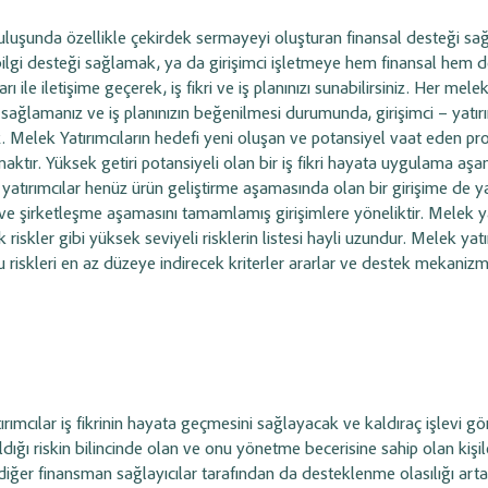
uruluşunda özellikle çekirdek sermayeyi oluşturan finansal desteği s
ilgi desteği sağlamak, ya da girişimci işletmeye hem finansal hem de
ı ile iletişime geçerek, iş fikri ve iş planınızı sunabilirsiniz. Her mele
ri sağlamanız ve iş planınızın beğenilmesi durumunda, girişimci – yatır
iz. Melek Yatırımcıların hedefi yeni oluşan ve potansiyel vaat eden pro
ktır. Yüksek getiri potansiyeli olan bir iş fikri hayata uygulama aş
 yatırımcılar henüz ürün geliştirme aşamasında olan bir girişime de y
ün ve şirketleşme aşamasını tamamlamış girişimlere yöneliktir. Melek y
ik riskler gibi yüksek seviyeli risklerin listesi hayli uzundur. Melek yatı
u riskleri en az düzeye indirecek kriterler ararlar ve destek mekanizm
tırımcılar iş fikrinin hayata geçmesini sağlayacak ve kaldıraç işlevi g
ldığı riskin bilincinde olan ve onu yönetme becerisine sahip olan kişi
 diğer finansman sağlayıcılar tarafından da desteklenme olasılığı art