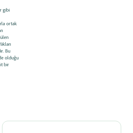
r gibi
rla ortak
an
rülen
lıkları
ır. Bu
 de olduğu
t bir