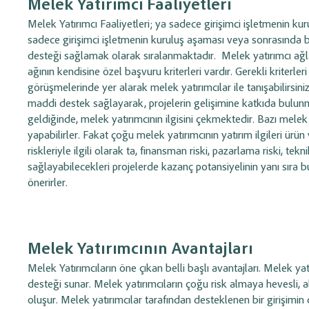
Melek Yatırımcı Faaliyetleri
takip edin.
Melek Yatırımcı Faaliyetleri; ya sadece girişimci işletmenin k
sadece girişimci işletmenin kuruluş aşaması veya sonrasında b
desteği sağlamak olarak sıralanmaktadır.
Melek yatırımcı ağlar
ağının kendisine özel başvuru kriterleri vardır. Gerekli kriterle
görüşmelerinde yer alarak melek yatırımcılar ile tanışabilirsin
maddi destek sağlayarak, projelerin gelişimine katkıda bulunma
geldiğinde, melek yatırımcının ilgisini çekmektedir. Bazı melek
yapabilirler. Fakat çoğu melek yatırımcının yatırım ilgileri ür
riskleriyle ilgili olarak ta, finansman riski, pazarlama riski, tekn
sağlayabilecekleri projelerde kazanç potansiyelinin yanı sıra b
önerirler.
Melek Yatırımcının Avantajları
Melek Yatırımcıların öne çıkan belli başlı avantajları. Melek ya
desteği sunar. Melek yatırımcıların çoğu risk almaya hevesli, a
oluşur. Melek yatırımcılar tarafından desteklenen bir girişimin