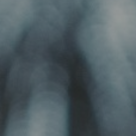
lliği
ile ödeme
siparişleri ve stok entegrasyonunu anlık
ip edin.
yönetin.
arı ve
Sipariş Modülü Yönetimi
timi
Varyantlı ürünleri
(renk, beden vb.)
tanımlayın; sipariş süreçlerini ve ürün
şlemlerini yönetin;
bazlı iskontoları uçtan uca yönetin.
zinleri ve
iş Süreç
Raporlama ve Analiz
Gelir, gider, stok ve cari raporlarını liste
bazlı görüntüleyin; işletme performansını
azırlayın, siparişe
verilerle analiz edin.
ürecini kategorize