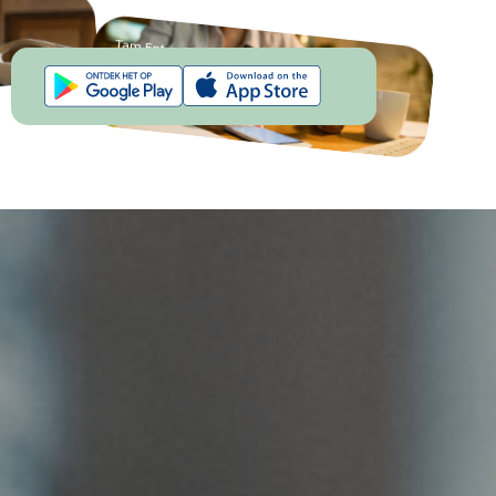
Evraklarınızı Paylaşın
Ön Muhasebe sisteminize entegre istediğiniz banka
Tam Entegre
sındaki veri
altyapısı üzerinden tahsilatlarınız yapabilirsiniz.
e süreçlerini
Hemen Başlayın
hale getirin.
Sanal Pos, Banka ve Pazaryerleri Bir Arada