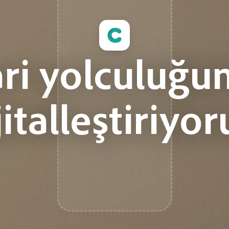
ari yolculuğu
jitalleştiriyor