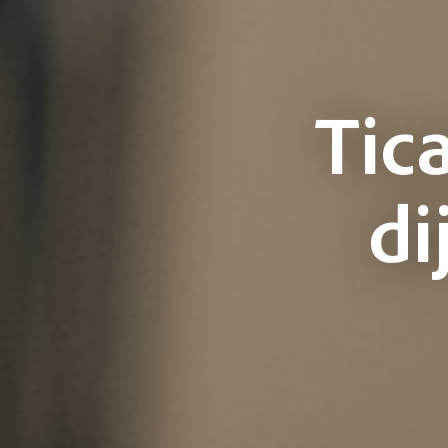
Tic
di