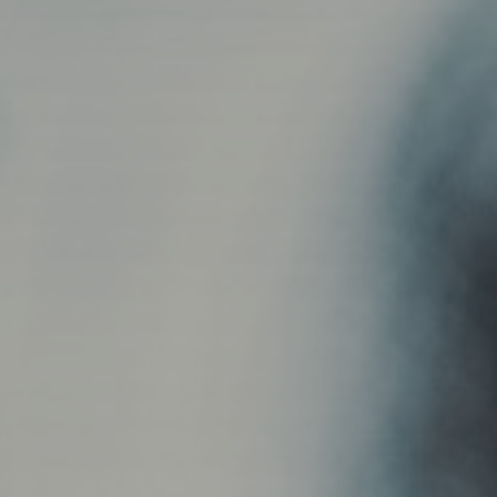
olarak tanımlayın, maliyet ve süreç
planlayın;
ajanda öze
planlaması yapın.
süreçlerini düzenli tak
Barkod Kullanım Yönetimi
İnsan Kaynakl
Personel Yöne
Ürünler için barkod tanımlayın; hızlı satış
ve stok takibini kolaylaştırın. (Etiket
Maaş, prim ve avans i
yazdırma desteklenmektedir.)
personel giderlerini, i
zimmetleri takip edin.
Hızlı Satış (Alış / Satış)
Teklif ve Sipar
Yönetimi
Yönetimi
Alış ve satış işlemlerini pratik menü ve
Profesyonel teklifler h
barkod desteği ile hızlıca gerçekleştirin.
dönüştürün ve satış s
ederek takip edin.
Talep ve Destek Takip
Sistemi
Oluşturduğunuz destek taleplerini kayıt
altına alın, çözüm sürecini adım adım