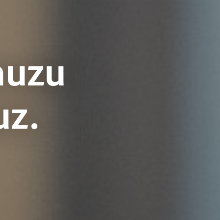
nuzu
uz.