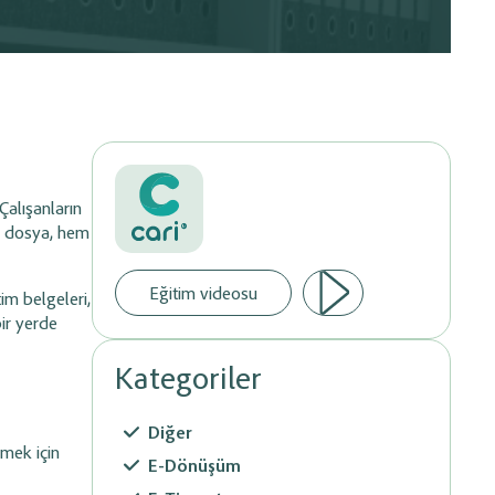
Evraklarınızı Paylaşın
Ön Muhasebe sisteminize entegre istediğiniz banka
sındaki veri
altyapısı üzerinden tahsilatlarınız yapabilirsiniz.
e süreçlerini
Hemen Başlayın
hale getirin.
Çalışanların
®
bu dosya, hem
Eğitim videosu
tim belgeleri,
bir yerde
Kategoriler
Diğer
rmek için
E-Dönüşüm