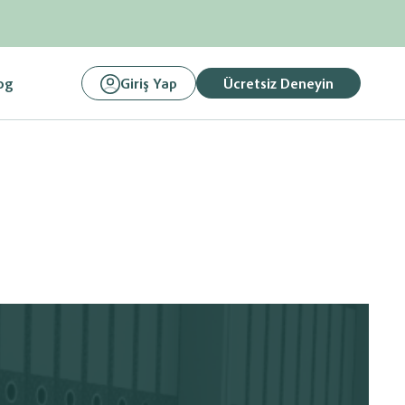
og
Giriş Yap
Ücretsiz Deneyin
, Fatura
Link Paylaşarak
Ödemelerinizi Tahsil Edin
ilgilerini
Ön Muhasebe sisteminize entegre istediğiniz banka
be Programına
altyapısı üzerinden tahsilatlarınız yapabilirsiniz.
asebe
Hemen Başlayın
Mali müşaviriniz ile
e