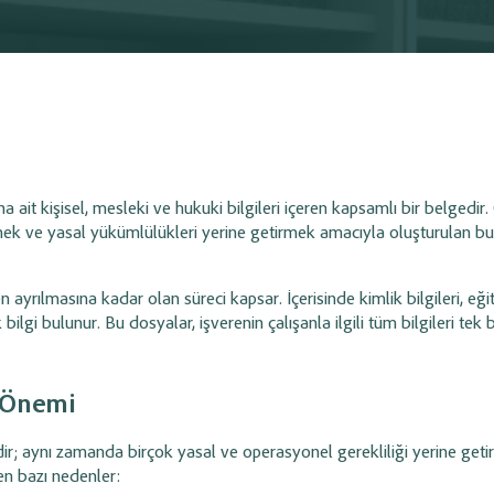
i
Entegrasyonu
1, Hepsiburada, PttAVM, Shopier ve
Mali müşaviriniz ile işletmeniz ara
Yönetimi
Cari Hesap Yönetimi
siparişlerini tek panel üzerinden
paylaşımını hızlandırarak muhaseb
 ve fatura süreçlerini otomatik
daha düzenli, verimli ve zahmetsiz 
inizi tek panelden
Müşteri ve tedarikçi hesap hareketlerini
din.
ı, nakit akışı,
izleyin;
müşteri bazlı iskonto
at
süreçlerini
tanımlama ve borç/alacak durumunu
kolayca yönetin.
 ait kişisel, mesleki ve hukuki bilgileri içeren kapsamlı bir belgedir.
lemek ve yasal yükümlülükleri yerine getirmek amacıyla oluşturulan 
Tahsilat
Ödeme & Tahsilat
Yönetimi
 ayrılmasına kadar olan süreci kapsar. İçerisinde kimlik bilgileri, eği
it işlemlerini takip
Cari Online Ön Muhasebe Programında
nal POS
süreçlerini
çek, senet, banka ve kasa modülleri
 bilgi bulunur.
Bu dosyalar, işverenin çalışanla ilgili tüm bilgileri tek 
sayesinde tahsilat ve ödemelerinizi
işleyebilir...
 Önemi
İşlem Takip
Bayi / Sipariş Modülü
Yönetimi
ir; aynı zamanda birçok yasal ve operasyonel gerekliliği yerine geti
en bazı nedenler:
t işlemlerini
Bayilere özel kullanıcı ve fiyat tanımlayın,