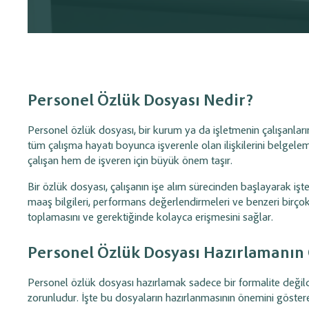
sistemidir.
Entegrasyonu
Yönetim
Oluşturulan müşteri, hizmet ve fatura kayıtlarını
Trendyol, N1
Banka ve Kasa Takibi
Gelir / Gider 
Cari Ön Muhasebe Programı ile entegre ederek
GittiGidiyor 
Yönetimi
tüm finansal süreçlerinizi tek merkezden yönetin.
yönetin; stok
Tüm gelir ve giderler
senkronize e
yönetin; banka hesaplar
Kasa ve banka hareketlerini kaydedin,
virman ve mutabak
nakit akışını ve bakiyeleri anlık izleyin.
düzenli takip edin.
Personel Özlük Dosyası Nedir?
Banka entegrasyonu
ile finansal
süreçleri otomatik yönetin.
Personel özlük dosyası, bir kurum ya da işletmenin çalışanlarına
tüm çalışma hayatı boyunca
işverenle olan ilişkilerini belge
Depo & Stok Yönetimi
Çek, Senet ve 
çalışan hem de işveren için büyük önem taşır.
Yönetimi
Stok giriş-çıkışlarını takip edin,
maliyetleri hesaplayın ve minimum stok
Bir özlük dosyası, çalışanın işe alım sürecinden başlayarak işten
Çek, senet, POS ve nak
seviyelerini kontrol edin.
edin; vade, ciro ve
sa
maaş bilgileri, performans değerlendirmeleri ve benzeri birçok
yönetin.
toplamasını ve gerektiğinde kolayca erişmesini sağlar.
Personel Özlük Dosyası Hazırlamanın
Ürün Reçetesi (mamül)
Taksit (Vade) 
Yönetimi
Yönetimi
Personel özlük dosyası hazırlamak sadece bir formalite değild
zorunludur. İşte bu dosyaların hazırlanmasının önemini göster
Üretim için gerekli malzemeleri reçete
Vadeli satış ve tahsila