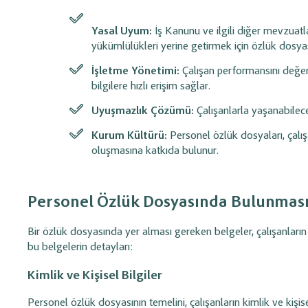
olarak tanımlayın, maliyet ve süreç
planlayın;
ajanda öze
planlaması yapın.
süreçlerini düzenli tak
Yasal Uyum:
İş Kanunu ve ilgili diğer mevzuatlar,
yükümlülükleri yerine getirmek için özlük dosyas
Barkod Kullanım Yönetimi
İnsan Kaynakl
Personel Yöne
İşletme Yönetimi:
Çalışan performansını değer
Ürünler için barkod tanımlayın; hızlı satış
ve stok takibini kolaylaştırın. (Etiket
bilgilere hızlı erişim sağlar.
Maaş, prim ve avans i
yazdırma desteklenmektedir.)
personel giderlerini, i
Uyuşmazlık Çözümü:
Çalışanlarla yaşanabilece
zimmetleri takip edin.
Kurum Kültürü:
Personel özlük dosyaları, çalışa
Hızlı Satış (Alış / Satış)
Teklif ve Sipar
oluşmasına katkıda bulunur.
Yönetimi
Yönetimi
Alış ve satış işlemlerini pratik menü ve
Profesyonel teklifler h
Personel Özlük Dosyasında Bulunması
barkod desteği ile hızlıca gerçekleştirin.
dönüştürün ve satış s
ederek takip edin.
Bir özlük dosyasında yer alması gereken belgeler, çalışanların 
bu belgelerin detayları:
Talep ve Destek Takip
Sistemi
Kimlik ve Kişisel Bilgiler
Oluşturduğunuz destek taleplerini kayıt
altına alın, çözüm sürecini adım adım
Personel özlük dosyasının temelini, çalışanların kimlik ve kişis