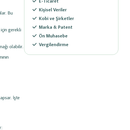
E-Ticaret
Kişisel Veriler
ılar. Bu
Kobi ve Şirketler
Marka & Patent
çin gerekli
Ön Muhasebe
Vergilendirme
ağı olabilir.
mının
apsar. İşte
r: