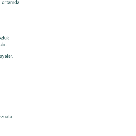
tal ortamda
 özlük
dır.
syalar,
zuata