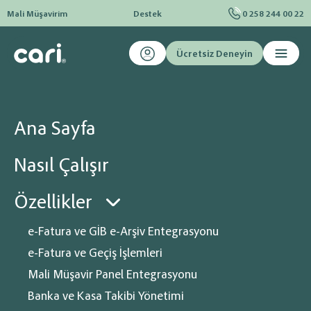
Mali Müşavirim
Destek
0 258 244 00 22
Ücretsiz Deneyin
Ana sayfa
Blog
Marka & Patent
Patent Nedir ?, Nasıl Alınır?
Patent Nedir ?, Nasıl Alınır?
Ana Sayfa
Yazımıza öncelikle başlığımızda ismi geçen pantent in ne olduğunu
yazarak başlayalım. Her gün ismini sıkça duyduğumuz patent kelime
Nasıl Çalışır
olarak (Patent, buluş sahibinin, buluş konusu ürünü 3. kişilerin belirli bir
süre üretme, kullanma, satma veya ithal etmesini engelleme hakkı olan
Özellikler
belgedir
e-Fatura ve GİB e-Arşiv Entegrasyonu
e-Fatura ve Geçiş İşlemleri
Mali Müşavir Panel Entegrasyonu
Banka ve Kasa Takibi Yönetimi