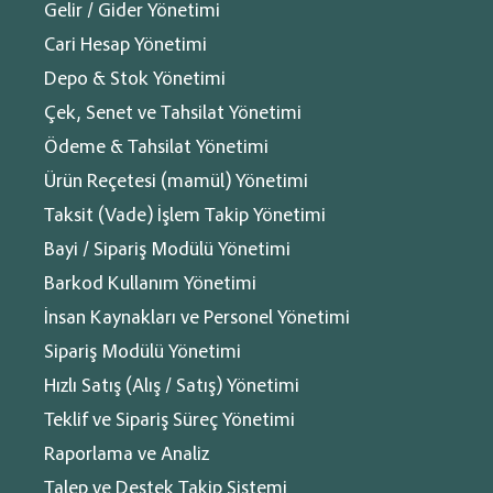
Gelir / Gider Yönetimi
Cari Hesap Yönetimi
Depo & Stok Yönetimi
Çek, Senet ve Tahsilat Yönetimi
Her gün ismini sıkça duyduğumuz patent kelime olarak (Patent,
Ödeme & Tahsilat Yönetimi
buluş sahibinin, buluş konusu ürünü 3. kişilerin belirli bir süre
Ürün Reçetesi (mamül) Yönetimi
üretme, kullanma, satma veya ithal etmesini engelleme hakkı
olan belgedir. Buluşu yapılan neredeyse her şey patent
Taksit (Vade) İşlem Takip Yönetimi
®
koruması kapsamına dahildir) diye yazabiliriz.
Bayi / Sipariş Modülü Yönetimi
Buna göre Patent, ‘Buluş sahiplerinin buluşlarını korumalarını ve
Barkod Kullanım Yönetimi
Eğitim videosu
belirli bir süre buluşları üzerinde üretme, kullanma, satma ve ithal
İnsan Kaynakları ve Personel Yönetimi
etme gibi tekel hakkına sahip olmalarını sağlayan korumadır.
Buluştan doğan tüm hakların ortaya çıkarıcısı tarafından
Sipariş Modülü Yönetimi
kullanılabilmesi ancak tescil işlemi ile mümkün olmaktadır.
Hızlı Satış (Alış / Satış) Yönetimi
Tescilden önce ilgili patentin, Patent Sorgulama yapılarak
Diğer
benzerlerinin olup olmadığının araştırılması gerekmektedir.
Teklif ve Sipariş Süreç Yönetimi
E-Dönüşüm
Patent aynı zamanda, buluş sahiplerine tanıdığı tekel hakkı
Raporlama ve Analiz
sonucunda elde edilen ekonomik kazançlar kişileri buluş
E-Ticaret
yapmaya teşvik etmektedir. Böylece patent sistemi teknolojik
Talep ve Destek Takip Sistemi
Kişisel Veriler