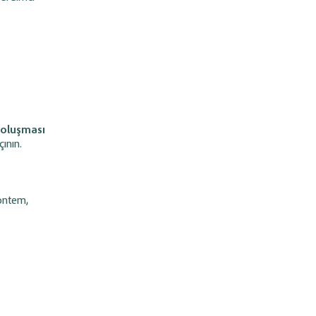
 oluşması
ının.
yöntem,