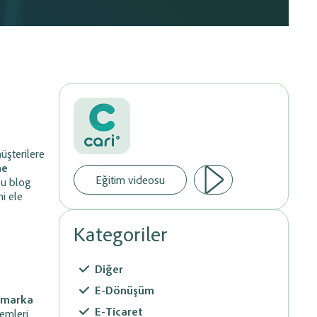
Evraklarınızı Paylaşın
Ön Muhasebe sisteminize entegre istediğiniz banka
sındaki veri
altyapısı üzerinden tahsilatlarınız yapabilirsiniz.
e süreçlerini
Hemen Başlayın
hale getirin.
®
üşterilere
ne
Eğitim videosu
Bu blog
ni ele
Kategoriler
Diğer
E-Dönüşüm
, marka
E-Ticaret
temleri