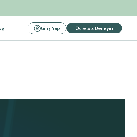
og
Giriş Yap
Ücretsiz Deneyin
, Fatura
Link Paylaşarak
Ödemelerinizi Tahsil Edin
ilgilerini
Ön Muhasebe sisteminize entegre istediğiniz banka
be Programına
altyapısı üzerinden tahsilatlarınız yapabilirsiniz.
asebe
Hemen Başlayın
Mali müşaviriniz ile
e