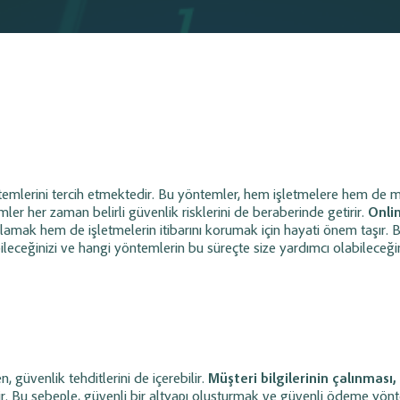
i
Entegrasyonu
1, Hepsiburada, PttAVM, Shopier ve
Mali müşaviriniz ile işletmeniz ara
Yönetimi
Cari Hesap Yönetimi
siparişlerini tek panel üzerinden
paylaşımını hızlandırarak muhaseb
 ve fatura süreçlerini otomatik
daha düzenli, verimli ve zahmetsiz 
inizi tek panelden
Müşteri ve tedarikçi hesap hareketlerini
din.
ı, nakit akışı,
izleyin;
müşteri bazlı iskonto
at
süreçlerini
tanımlama ve borç/alacak durumunu
kolayca yönetin.
Tahsilat
Ödeme & Tahsilat
emlerini tercih etmektedir. Bu yöntemler, hem işletmelere hem de m
ler her zaman belirli güvenlik risklerini de beraberinde getirir.
Onli
Yönetimi
ğlamak hem de işletmelerin itibarını korumak için hayati önem taşır. 
it işlemlerini takip
Cari Online Ön Muhasebe Programında
bileceğinizi ve hangi yöntemlerin bu süreçte size yardımcı olabileceği
nal POS
süreçlerini
çek, senet, banka ve kasa modülleri
sayesinde tahsilat ve ödemelerinizi
işleyebilir...
İşlem Takip
Bayi / Sipariş Modülü
Yönetimi
n, güvenlik tehditlerini de içerebilir.
Müşteri bilgilerinin çalınması
t işlemlerini
Bayilere özel kullanıcı ve fiyat tanımlayın,
lir. Bu sebeple, güvenli bir altyapı oluşturmak ve güvenli ödeme yön