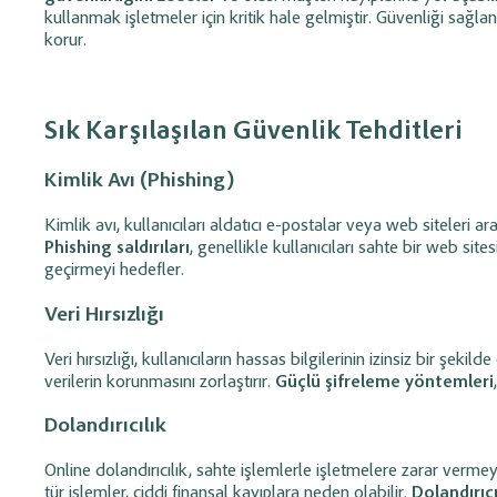
olarak tanımlayın, maliyet ve süreç
planlayın;
ajanda öze
kullanmak işletmeler için kritik hale gelmiştir. Güvenliği sağlanm
planlaması yapın.
süreçlerini düzenli tak
korur.
Barkod Kullanım Yönetimi
İnsan Kaynakl
Personel Yöne
Ürünler için barkod tanımlayın; hızlı satış
Sık Karşılaşılan Güvenlik Tehditleri
ve stok takibini kolaylaştırın. (Etiket
Maaş, prim ve avans i
yazdırma desteklenmektedir.)
personel giderlerini, i
Kimlik Avı (Phishing)
zimmetleri takip edin.
Kimlik avı, kullanıcıları aldatıcı e-postalar veya web siteleri ar
Hızlı Satış (Alış / Satış)
Teklif ve Sipar
Phishing saldırıları
, genellikle kullanıcıları sahte bir web site
Yönetimi
Yönetimi
geçirmeyi hedefler.
Alış ve satış işlemlerini pratik menü ve
Profesyonel teklifler h
Veri Hırsızlığı
barkod desteği ile hızlıca gerçekleştirin.
dönüştürün ve satış s
ederek takip edin.
Veri hırsızlığı, kullanıcıların hassas bilgilerinin izinsiz bir şeki
verilerin korunmasını zorlaştırır.
Güçlü şifreleme yöntemleri
Talep ve Destek Takip
Dolandırıcılık
Sistemi
Oluşturduğunuz destek taleplerini kayıt
Online dolandırıcılık, sahte işlemlerle işletmelere zarar vermeyi
altına alın, çözüm sürecini adım adım
tür işlemler, ciddi finansal kayıplara neden olabilir.
Dolandırıc