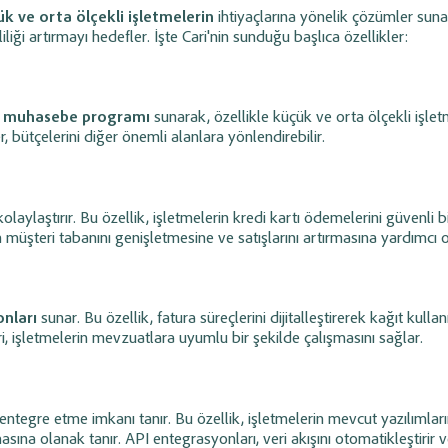
k ve orta ölçekli işletmelerin
ihtiyaçlarına yönelik çözümler suna
iği artırmayı hedefler. İşte Cari'nin sunduğu başlıca özellikler:
ön muhasebe programı
sunarak, özellikle küçük ve orta ölçekli işlet
 bütçelerini diğer önemli alanlara yönlendirebilir.
laylaştırır. Bu özellik, işletmelerin kredi kartı ödemelerini güvenli b
 müşteri tabanını genişletmesine ve satışlarını artırmasına yardımcı o
onları
sunar. Bu özellik, fatura süreçlerini dijitalleştirerek kağıt kullan
eri, işletmelerin mevzuatlara uyumlu bir şekilde çalışmasını sağlar.
 entegre etme imkanı tanır. Bu özellik, işletmelerin mevcut yazılımların
ına olanak tanır. API entegrasyonları, veri akışını otomatikleştirir