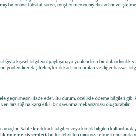
lliği
ile ödeme
siparişleri ve stok entegrasyonunu anlık
ış bir online tahsilat süreci, müşteri memnuniyetini artırır ve işletmen
ip edin.
yönetin.
arı ve
Sipariş Modülü Yönetimi
timi
Varyantlı ürünleri
(renk, beden vb.)
tanımlayın; sipariş süreçlerini ve ürün
şlemlerini yönetin;
bazlı iskontoları uçtan uca yönetin.
zinleri ve
acılığıyla kişisel bilgilerini paylaşmaya yönlendiren bir dolandırıcılık y
iş Süreç
Raporlama ve Analiz
sine yönlendirerek şifreleri, kredi kartı numaraları ve diğer hassas bilgi
Gelir, gider, stok ve cari raporlarını liste
bazlı görüntüleyin; işletme performansını
azırlayın, siparişe
verilerle analiz edin.
ürecini kategorize
lde ele geçirilmesini ifade eder. Bu durum, özellikle ödeme bilgileri gibi k
, veri hırsızlığına karşı etkili bir savunma mekanizması oluşturabilir.
 amaçlar. Sahte kredi kartı bilgileri veya kimlik bilgileri kullanılarak
ılık önleme sistemleri
, bu tür tehditleri minimize etme konusunda 