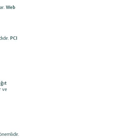
ar.
Web
dıdır.
PCI
ğıt
r ve
önemlidir.