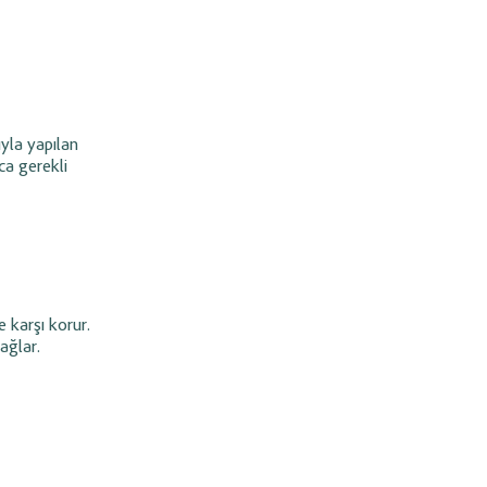
ıyla yapılan
ca gerekli
e karşı korur.
sağlar.