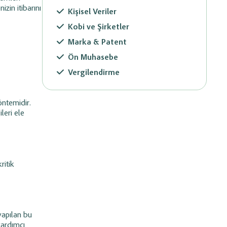
izin itibarını
Kişisel Veriler
Kobi ve Şirketler
Marka & Patent
Ön Muhasebe
Vergilendirme
öntemidir.
leri ele
ritik
 yapılan bu
yardımcı