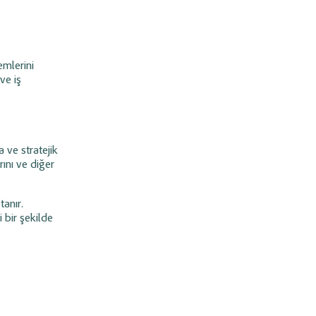
emlerini
ve iş
a ve stratejik
rını ve diğer
tanır.
i bir şekilde