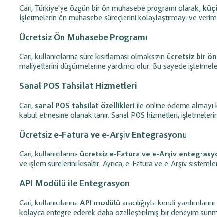
Cari, Türkiye'ye özgün bir ön muhasebe programı olarak,
küçü
İşletmelerin ön muhasebe süreçlerini kolaylaştırmayı ve verimlil
Ücretsiz Ön Muhasebe Programı
Cari, kullanıcılarına süre kısıtlaması olmaksızın
ücretsiz bir 
maliyetlerini düşürmelerine yardımcı olur. Bu sayede işletmeler,
Sanal POS Tahsilat Hizmetleri
Cari,
sanal POS tahsilat özellikleri
ile online ödeme almayı ko
kabul etmesine olanak tanır. Sanal POS hizmetleri, işletmelerin
Ücretsiz e-Fatura ve e-Arşiv Entegrasyonu
Cari, kullanıcılarına
ücretsiz e-Fatura ve e-Arşiv entegrasy
ve işlem sürelerini kısaltır. Ayrıca, e-Fatura ve e-Arşiv sisteml
API Modülü ile Entegrasyon
Cari, kullanıcılarına
API modülü
aracılığıyla kendi yazılımlarını
kolayca entegre ederek daha özelleştirilmiş bir deneyim sunmas