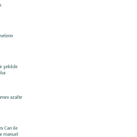
r.
melerin
ir şekilde
lur.
ımını azaltır
ı Cari ile
 ve manuel